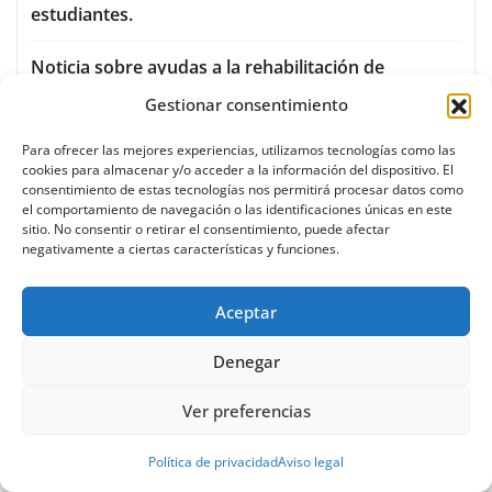
estudiantes.
Noticia sobre ayudas a la rehabilitación de
viviendas en Vitoria-Gasteiz.
Gestionar consentimiento
Recepción a juntas y concejos por San Isidro en el
Para ofrecer las mejores experiencias, utilizamos tecnologías como las
cookies para almacenar y/o acceder a la información del dispositivo. El
Ayuntamiento de Vitoria-Gasteiz
consentimiento de estas tecnologías nos permitirá procesar datos como
el comportamiento de navegación o las identificaciones únicas en este
Renovación del parque infantil de la calle La Presa
sitio. No consentir o retirar el consentimiento, puede afectar
negativamente a ciertas características y funciones.
en Abetxuko, Vitoria-Gasteiz
Aceptar
Denegar
CATEGORÍAS
Ver preferencias
Política de privacidad
Aviso legal
Actualidad