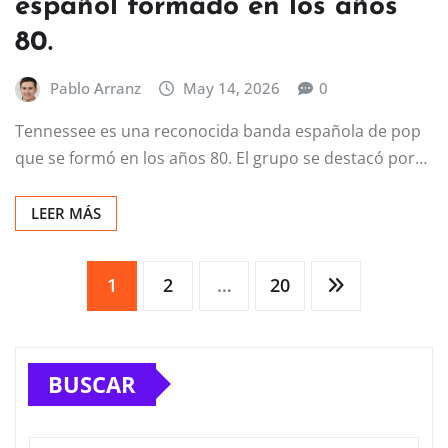
español formado en los años
80.
Pablo Arranz
May 14, 2026
0
Tennessee es una reconocida banda española de pop
que se formó en los años 80. El grupo se destacó por…
LEER MÁS
Paginación
1
2
…
20
de
BUSCAR
entradas