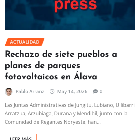
ACTUALIDAD
Rechazo de siete pueblos a
planes de parques
fotovoltaicos en Álava
Pablo Arranz
May 14, 2026
0
Las Juntas Administrativas de Jungitu, Lubiano, Ullibarri
Arratzua, Arzubiaga, Durana y Mendibil, junto con la
Comunidad de Regantes Noryeste, han…