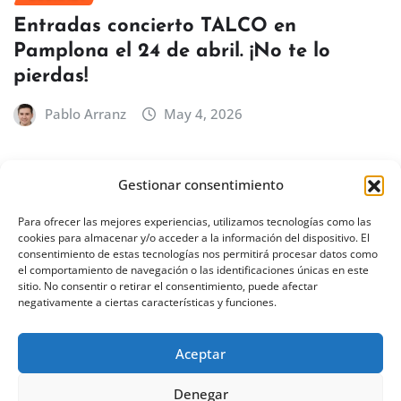
EUSKADI
Entradas concierto TALCO en
Pamplona el 24 de abril. ¡No te lo
pierdas!
Pablo Arranz
May 4, 2026
Gestionar consentimiento
BILBAO
EUSKADI
Para ofrecer las mejores experiencias, utilizamos tecnologías como las
Concierto de Íñigo Quintero en Bilbao
cookies para almacenar y/o acceder a la información del dispositivo. El
consentimiento de estas tecnologías nos permitirá procesar datos como
– 18 de febrero de 2027
el comportamiento de navegación o las identificaciones únicas en este
sitio. No consentir o retirar el consentimiento, puede afectar
Pablo Arranz
Abr 30, 2026
negativamente a ciertas características y funciones.
Aceptar
Denegar