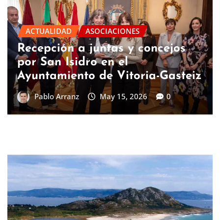
ACTUALIDAD
Renovación del parque infantil
de la calle La Presa en
Abetxuko, Vitoria-Gasteiz
Pablo Arranz
May 15, 2026
0