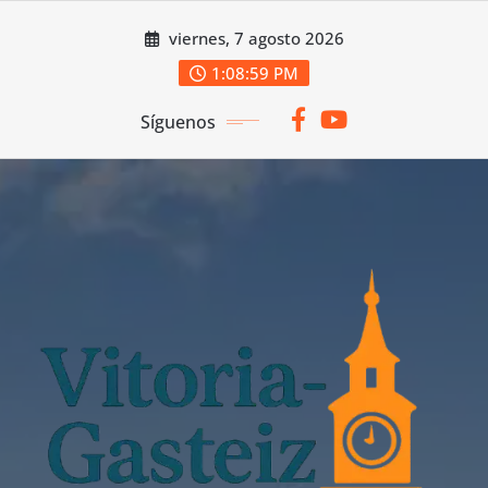
Saltar
viernes, 7 agosto 2026
al
contenido
1:09:00 PM
Síguenos