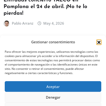
Entradas concierto TALCO en
Pamplona el 24 de abril. ¡No te lo
pierdas!
Pablo Arranz
May 4, 2026
Gestionar consentimiento
BILBAO
EUSKADI
Concierto de Íñigo Quintero en Bilbao
Para ofrecer las mejores experiencias, utilizamos tecnologías como las
cookies para almacenar y/o acceder a la información del dispositivo. El
– 18 de febrero de 2027
consentimiento de estas tecnologías nos permitirá procesar datos como
el comportamiento de navegación o las identificaciones únicas en este
Pablo Arranz
Abr 30, 2026
sitio. No consentir o retirar el consentimiento, puede afectar
negativamente a ciertas características y funciones.
Aceptar
Denegar