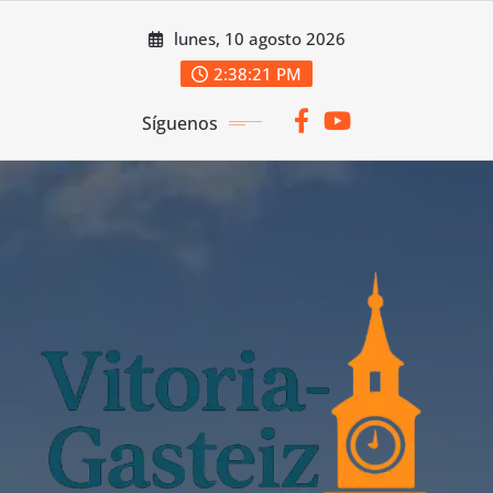
Saltar
lunes, 10 agosto 2026
al
contenido
2:38:23 PM
Síguenos