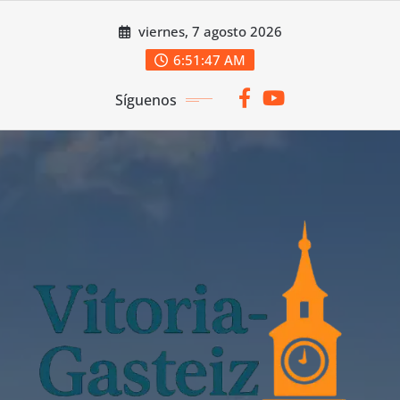
Saltar
viernes, 7 agosto 2026
al
contenido
6:51:49 AM
Síguenos