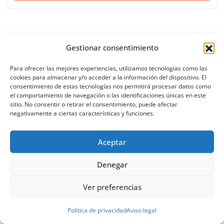
Gestionar consentimiento
Para ofrecer las mejores experiencias, utilizamos tecnologías como las
cookies para almacenar y/o acceder a la información del dispositivo. El
consentimiento de estas tecnologías nos permitirá procesar datos como
ÚLTIMAS
el comportamiento de navegación o las identificaciones únicas en este
sitio. No consentir o retirar el consentimiento, puede afectar
negativamente a ciertas características y funciones.
NOTICIAS
Aceptar
Denegar
A Paisaxe que sabe difunde la cultura y patrimonio
de la provincia de A Coruña a través de su
Ver preferencias
gastronomía
Política de privacidad
Aviso legal
El IES Galileo de Valladolid logra el tercer puesto