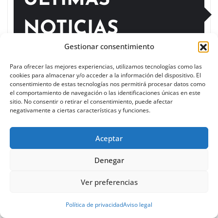
ÚLTIMAS
NOTICIAS
Gestionar consentimiento
A Paisaxe que sabe difunde la cultura y patrimonio
Para ofrecer las mejores experiencias, utilizamos tecnologías como las
cookies para almacenar y/o acceder a la información del dispositivo. El
de la provincia de A Coruña a través de su
consentimiento de estas tecnologías nos permitirá procesar datos como
gastronomía
el comportamiento de navegación o las identificaciones únicas en este
sitio. No consentir o retirar el consentimiento, puede afectar
negativamente a ciertas características y funciones.
El IES Galileo de Valladolid logra el tercer puesto
nacional con un vehículo eléctrico diseñado por sus
Aceptar
estudiantes.
Denegar
Noticia sobre ayudas a la rehabilitación de
viviendas en Vitoria-Gasteiz.
Ver preferencias
Recepción a juntas y concejos por San Isidro en el
Política de privacidad
Aviso legal
Ayuntamiento de Vitoria-Gasteiz