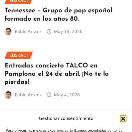
EUSKADI
Tennessee – Grupo de pop español
formado en los años 80.
Pablo Arranz
May 14, 2026
EUSKADI
Entradas concierto TALCO en
Pamplona el 24 de abril. ¡No te lo
pierdas!
Pablo Arranz
May 4, 2026
Gestionar consentimiento
BILBAO
EUSKADI
Concierto de Íñigo Quintero en Bilbao
Para ofrecer las mejores experiencias, utilizamos tecnologías como las