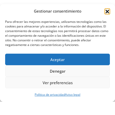
Gestionar consentimiento
BILBAO
EUSKADI
Concierto de Íñigo Quintero en Bilbao
Para ofrecer las mejores experiencias, utilizamos tecnologías como las
cookies para almacenar y/o acceder a la información del dispositivo. El
– 18 de febrero de 2027
consentimiento de estas tecnologías nos permitirá procesar datos como
el comportamiento de navegación o las identificaciones únicas en este
Pablo Arranz
Abr 30, 2026
sitio. No consentir o retirar el consentimiento, puede afectar
negativamente a ciertas características y funciones.
Aceptar
Denegar
Ver preferencias
Derechos de autor © 2026 | Desarrollado por
Política de privacidad
Aviso legal
WordPress
|
NewsCorn
de
ThemeArile
Aviso legal
Política de privacidad