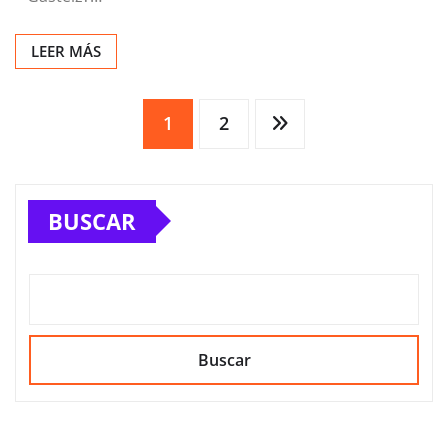
LEER MÁS
Paginación
1
2
de
BUSCAR
entradas
Buscar