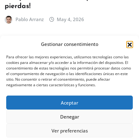
pierdas!
Pablo Arranz
May 4, 2026
Gestionar consentimiento
BILBAO
EUSKADI
Concierto de Íñigo Quintero en Bilbao
Para ofrecer las mejores experiencias, utilizamos tecnologías como las
cookies para almacenar y/o acceder a la información del dispositivo. El
– 18 de febrero de 2027
consentimiento de estas tecnologías nos permitirá procesar datos como
el comportamiento de navegación o las identificaciones únicas en este
Pablo Arranz
Abr 30, 2026
sitio. No consentir o retirar el consentimiento, puede afectar
negativamente a ciertas características y funciones.
Aceptar
Denegar
Ver preferencias