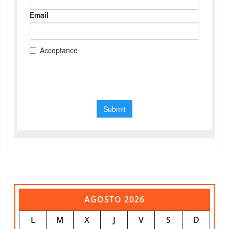
AGOSTO 2026
L
M
X
J
V
S
D