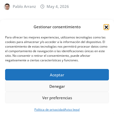
Pablo Arranz
May 4, 2026
Gestionar consentimiento
BILBAO
EUSKADI
Concierto de Íñigo Quintero en Bilbao
Para ofrecer las mejores experiencias, utilizamos tecnologías como las
cookies para almacenar y/o acceder a la información del dispositivo. El
– 18 de febrero de 2027
consentimiento de estas tecnologías nos permitirá procesar datos como
el comportamiento de navegación o las identificaciones únicas en este
Pablo Arranz
Abr 30, 2026
sitio. No consentir o retirar el consentimiento, puede afectar
negativamente a ciertas características y funciones.
Aceptar
Denegar
Ver preferencias
Derechos de autor © 2026 | Desarrollado por
Política de privacidad
Aviso legal
WordPress
|
NewsCorn
de
ThemeArile