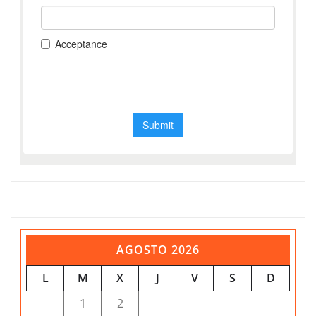
AGOSTO 2026
L
M
X
J
V
S
D
1
2