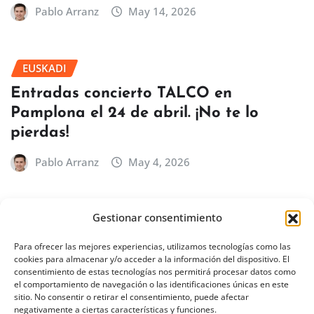
Pablo Arranz
May 14, 2026
EUSKADI
Entradas concierto TALCO en
Pamplona el 24 de abril. ¡No te lo
pierdas!
Pablo Arranz
May 4, 2026
Gestionar consentimiento
BILBAO
EUSKADI
Concierto de Íñigo Quintero en Bilbao
Para ofrecer las mejores experiencias, utilizamos tecnologías como las
cookies para almacenar y/o acceder a la información del dispositivo. El
– 18 de febrero de 2027
consentimiento de estas tecnologías nos permitirá procesar datos como
el comportamiento de navegación o las identificaciones únicas en este
Pablo Arranz
Abr 30, 2026
sitio. No consentir o retirar el consentimiento, puede afectar
negativamente a ciertas características y funciones.