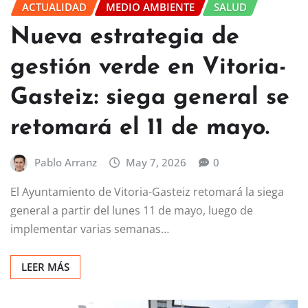
ACTUALIDAD
MEDIO AMBIENTE
SALUD
Nueva estrategia de
gestión verde en Vitoria-
Gasteiz: siega general se
retomará el 11 de mayo.
Pablo Arranz
May 7, 2026
0
El Ayuntamiento de Vitoria-Gasteiz retomará la siega
general a partir del lunes 11 de mayo, luego de
implementar varias semanas…
LEER MÁS