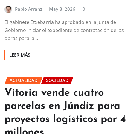
Pablo Arranz
May 8, 2026
0
El gabinete Etxebarria ha aprobado en la Junta de
Gobierno iniciar el expediente de contratación de las
obras para la…
LEER MÁS
ACTUALIDAD
SOCIEDAD
Vitoria vende cuatro
parcelas en Júndiz para
proyectos logísticos por 4
millones.