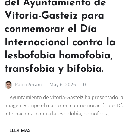
del Ayuntamiento de
Vitoria-Gasteiz para
conmemorar el Día
Internacional contra la
lesbofobia homofobia,
transfobia y bifobia.
Pablo Arranz
May 6, 2026
0
El Ayuntamiento de Vitoria-Gasteiz ha presentado la
imagen ‘Rompe el marco’ en conmemoración del Día
Internacional contra la lesbofobia, homofobia,…
LEER MÁS