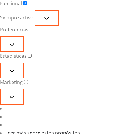
Funcional
Funcional
Siempre activo
Preferencias
Preferencias
Estadísticas
Estadísticas
Marketing
Marketing
Leer más sobre estos propósitos