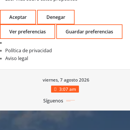
Aceptar
Denegar
Ver preferencias
Guardar preferencias
Política de privacidad
Aviso legal
Saltar
viernes, 7 agosto 2026
al
contenido
3:07 am
Síguenos