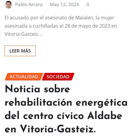
Pablo Arranz
May 12, 2026
0
El acusado por el asesinato de Maialen, la mujer
asesinada a cuchilladas el 28 de mayo de 2023 en
Vitoria-Gasteiz…
LEER MÁS
ACTUALIDAD
SOCIEDAD
Noticia sobre
rehabilitación energética
del centro cívico Aldabe
en Vitoria-Gasteiz.