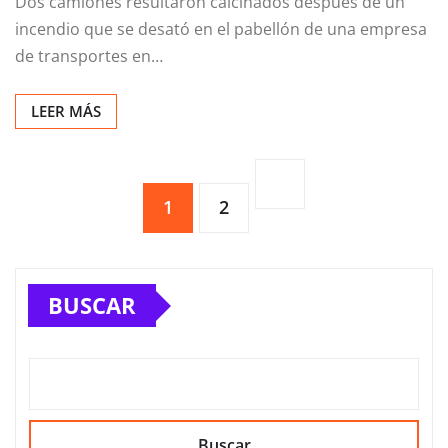
Dos camiones resultaron calcinados después de un
incendio que se desató en el pabellón de una empresa
de transportes en…
LEER MÁS
Paginación
1
2
de
entradas
BUSCAR
Buscar