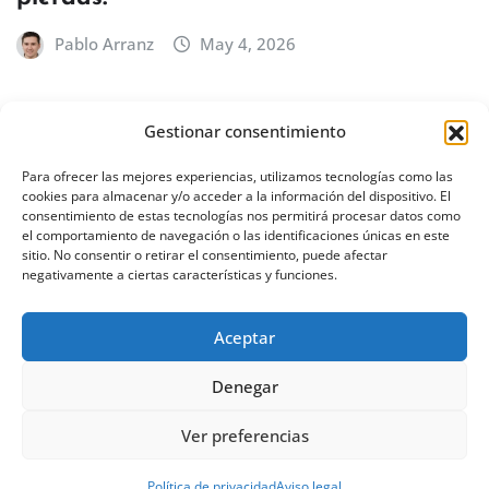
Pablo Arranz
May 4, 2026
Gestionar consentimiento
BILBAO
EUSKADI
Concierto de Íñigo Quintero en Bilbao
Para ofrecer las mejores experiencias, utilizamos tecnologías como las
cookies para almacenar y/o acceder a la información del dispositivo. El
– 18 de febrero de 2027
consentimiento de estas tecnologías nos permitirá procesar datos como
el comportamiento de navegación o las identificaciones únicas en este
Pablo Arranz
Abr 30, 2026
sitio. No consentir o retirar el consentimiento, puede afectar
negativamente a ciertas características y funciones.
Aceptar
Denegar
Ver preferencias
Derechos de autor © 2026 | Desarrollado por
Política de privacidad
Aviso legal