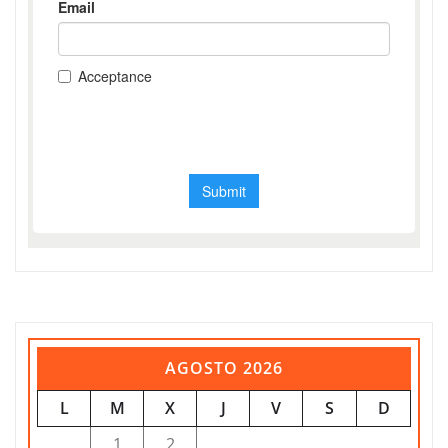
AGOSTO 2026
L
M
X
J
V
S
D
1
2