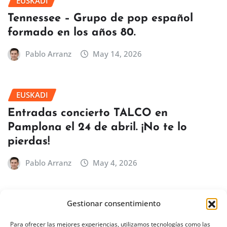
EUSKADI
Tennessee – Grupo de pop español
formado en los años 80.
Pablo Arranz
May 14, 2026
EUSKADI
Entradas concierto TALCO en
Pamplona el 24 de abril. ¡No te lo
pierdas!
Pablo Arranz
May 4, 2026
Gestionar consentimiento
BILBAO
EUSKADI
Concierto de Íñigo Quintero en Bilbao
Para ofrecer las mejores experiencias, utilizamos tecnologías como las