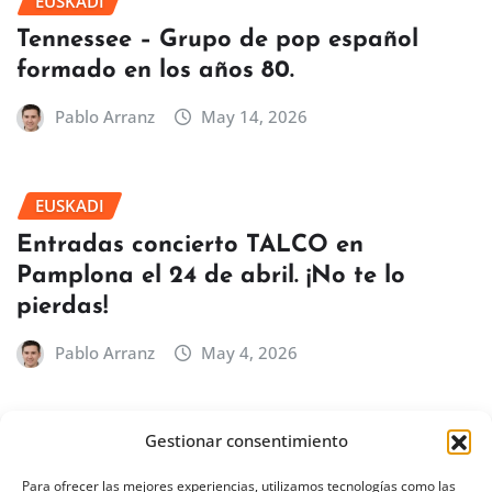
EUSKADI
Tennessee – Grupo de pop español
formado en los años 80.
Pablo Arranz
May 14, 2026
EUSKADI
Entradas concierto TALCO en
Pamplona el 24 de abril. ¡No te lo
pierdas!
Pablo Arranz
May 4, 2026
Gestionar consentimiento
BILBAO
EUSKADI
Concierto de Íñigo Quintero en Bilbao
Para ofrecer las mejores experiencias, utilizamos tecnologías como las