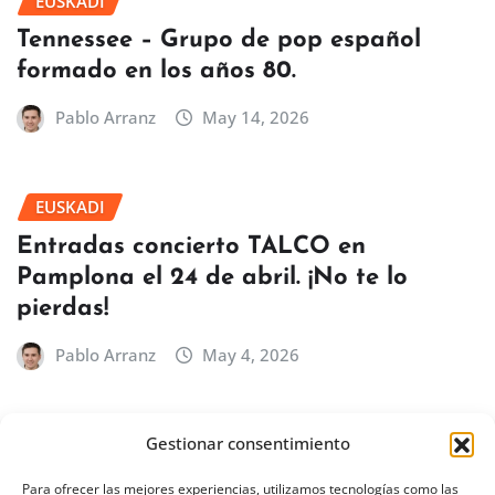
EUSKADI
Tennessee – Grupo de pop español
formado en los años 80.
Pablo Arranz
May 14, 2026
EUSKADI
Entradas concierto TALCO en
Pamplona el 24 de abril. ¡No te lo
pierdas!
Pablo Arranz
May 4, 2026
Gestionar consentimiento
BILBAO
EUSKADI
Concierto de Íñigo Quintero en Bilbao
Para ofrecer las mejores experiencias, utilizamos tecnologías como las