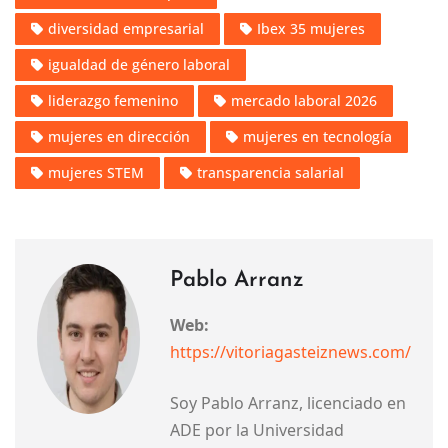
diversidad empresarial
Ibex 35 mujeres
igualdad de género laboral
liderazgo femenino
mercado laboral 2026
mujeres en dirección
mujeres en tecnología
mujeres STEM
transparencia salarial
Pablo Arranz
Web:
https://vitoriagasteiznews.com/
Soy Pablo Arranz, licenciado en
ADE por la Universidad