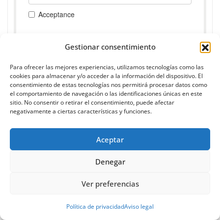
Gestionar consentimiento
Para ofrecer las mejores experiencias, utilizamos tecnologías como las
cookies para almacenar y/o acceder a la información del dispositivo. El
consentimiento de estas tecnologías nos permitirá procesar datos como
el comportamiento de navegación o las identificaciones únicas en este
sitio. No consentir o retirar el consentimiento, puede afectar
negativamente a ciertas características y funciones.
Aceptar
AGOSTO 2026
Denegar
L
M
X
J
V
S
D
Ver preferencias
1
2
Política de privacidad
Aviso legal
3
4
5
6
7
8
9