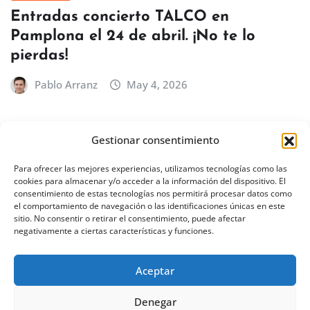
Entradas concierto TALCO en
Pamplona el 24 de abril. ¡No te lo
pierdas!
Pablo Arranz
May 4, 2026
Gestionar consentimiento
BILBAO
EUSKADI
Concierto de Íñigo Quintero en Bilbao
Para ofrecer las mejores experiencias, utilizamos tecnologías como las
cookies para almacenar y/o acceder a la información del dispositivo. El
– 18 de febrero de 2027
consentimiento de estas tecnologías nos permitirá procesar datos como
el comportamiento de navegación o las identificaciones únicas en este
Pablo Arranz
Abr 30, 2026
sitio. No consentir o retirar el consentimiento, puede afectar
negativamente a ciertas características y funciones.
Aceptar
Denegar