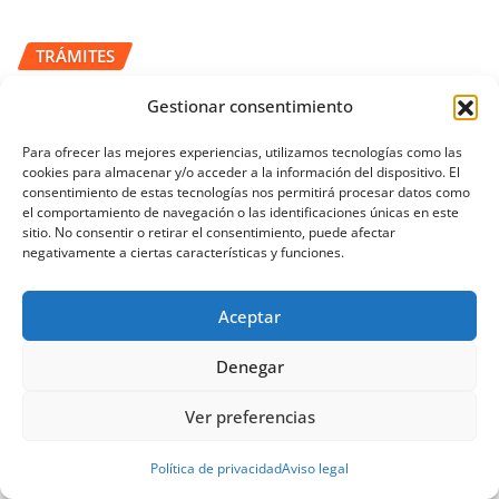
TRÁMITES
Cómo solicitar cita previa en el
Gestionar consentimiento
Ayuntamiento de Vitoria-Gasteiz
Para ofrecer las mejores experiencias, utilizamos tecnologías como las
Pablo Arranz
Ene 7, 2025
cookies para almacenar y/o acceder a la información del dispositivo. El
consentimiento de estas tecnologías nos permitirá procesar datos como
el comportamiento de navegación o las identificaciones únicas en este
sitio. No consentir o retirar el consentimiento, puede afectar
negativamente a ciertas características y funciones.
Aceptar
Denegar
Ver preferencias
Política de privacidad
Aviso legal